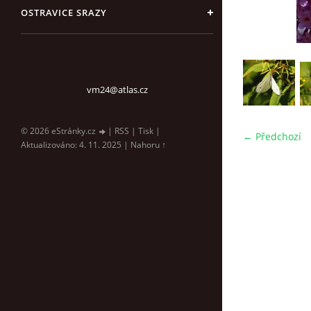
OSTRAVICE SRAZY
vm24@atlas.cz
© 2026 eStránky.cz
|
RSS
|
Tisk
|
← Předchozí
Aktualizováno: 4. 11. 2025
|
Nahoru ↑