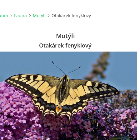
lbum
Fauna
Motýli
Otakárek fenyklový
Motýli
Otakárek fenyklový