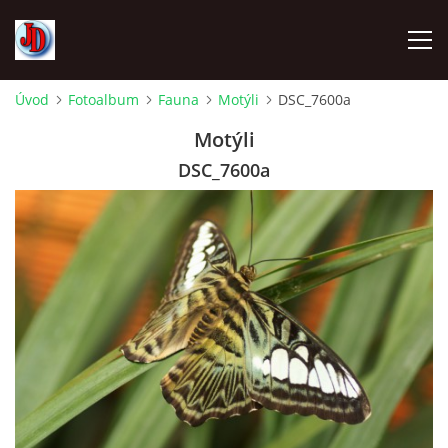
Úvod
Fotoalbum
Fauna
Motýli
DSC_7600a
ÚVOD
Motýli
DSC_7600a
TECHNIKA
FOTOALBUM
Z CEST
NÁVŠTĚVNÍ KNIHA
OSTRAVICE SRAZY