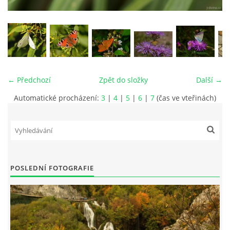
vm24@atlas.cz
© 2026 eStránky.cz
|
RSS
|
Tisk
|
Aktualizováno: 4. 11. 2025
|
Nahoru ↑
← Předchozí
Zpět do složky
Další →
Automatické procházení:
3
|
4
|
5
|
6
|
7
(čas ve vteřinách)
POSLEDNÍ FOTOGRAFIE