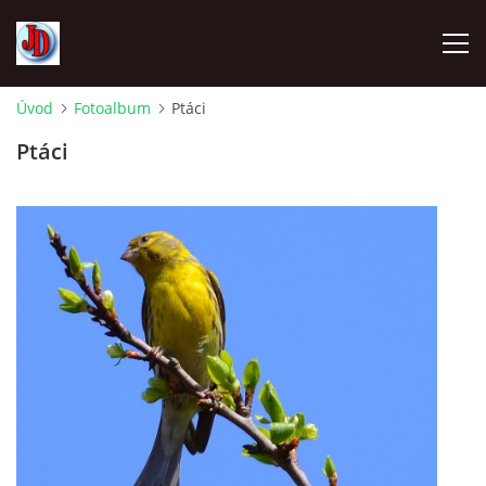
Úvod
Fotoalbum
Ptáci
ÚVOD
Ptáci
TECHNIKA
FOTOALBUM
Z CEST
NÁVŠTĚVNÍ KNIHA
OSTRAVICE SRAZY