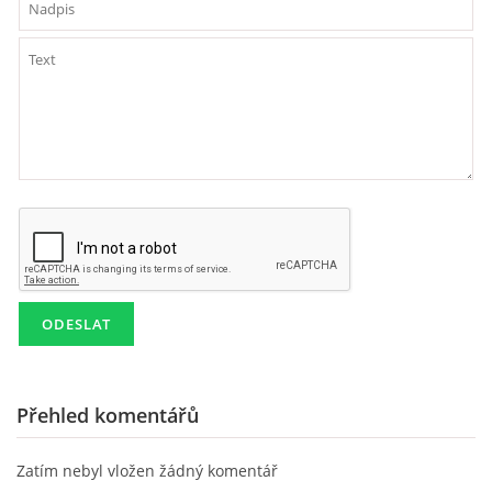
Přehled komentářů
Zatím nebyl vložen žádný komentář