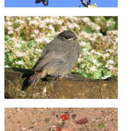
vm24@atlas.cz
© 2026 eStránky.cz
|
RSS
|
Tisk
|
Aktualizováno: 4. 11. 2025
|
Nahoru ↑