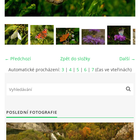
vm24@atlas.cz
© 2026 eStránky.cz
|
RSS
|
Tisk
|
Aktualizováno: 4. 11. 2025
|
Nahoru ↑
← Předchozí
Zpět do složky
Další →
Automatické procházení:
3
|
4
|
5
|
6
|
7
(čas ve vteřinách)
POSLEDNÍ FOTOGRAFIE