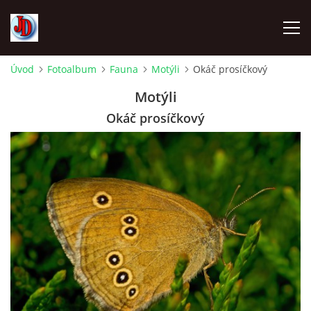
Úvod
Fotoalbum
Fauna
Motýli
Okáč prosíčkový
ÚVOD
Motýli
Okáč prosíčkový
TECHNIKA
FOTOALBUM
Z CEST
NÁVŠTĚVNÍ KNIHA
OSTRAVICE SRAZY