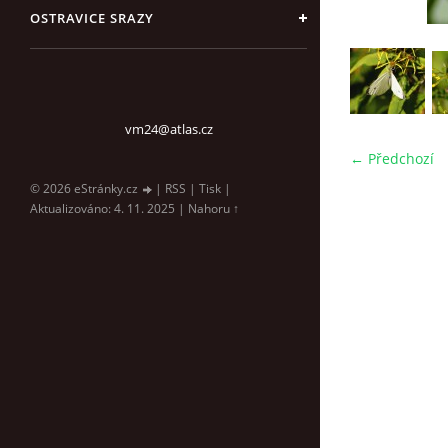
OSTRAVICE SRAZY
vm24@atlas.cz
← Předchozí
© 2026 eStránky.cz
|
RSS
|
Tisk
|
Aktualizováno: 4. 11. 2025
|
Nahoru ↑