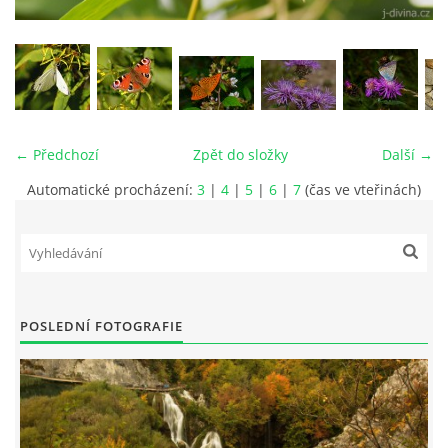
vm24@atlas.cz
© 2026 eStránky.cz
|
RSS
|
Tisk
|
Aktualizováno: 4. 11. 2025
|
Nahoru ↑
← Předchozí
Zpět do složky
Další →
Automatické procházení:
3
|
4
|
5
|
6
|
7
(čas ve vteřinách)
POSLEDNÍ FOTOGRAFIE