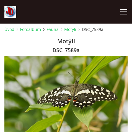
Úvod
Fotoalbum
Fauna
Motýli
DSC_7589a
ÚVOD
Motýli
DSC_7589a
TECHNIKA
FOTOALBUM
Z CEST
NÁVŠTĚVNÍ KNIHA
OSTRAVICE SRAZY