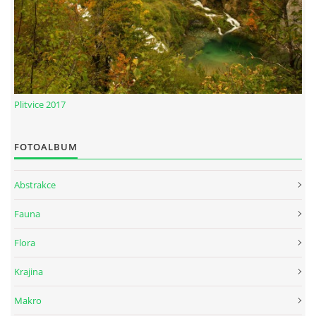
Plitvice 2017
FOTOALBUM
Abstrakce
Fauna
Flora
Krajina
Makro