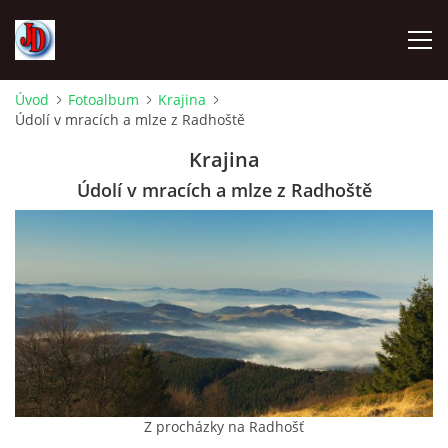
Úvod
Fotoalbum
Krajina
Údolí v mracích a mlze z Radhoště
ÚVOD
Krajina
TECHNIKA
Údolí v mracích a mlze z Radhoště
FOTOALBUM
Z CEST
NÁVŠTĚVNÍ KNIHA
OSTRAVICE SRAZY
Z procházky na Radhošť