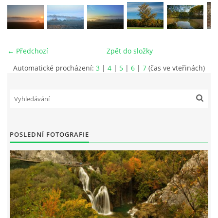
vm24@atlas.cz
← Předchozí
Zpět do složky
Automatické procházení:
3
|
4
|
5
|
6
|
7
(čas ve vteřinách)
© 2026 eStránky.cz
|
RSS
|
Tisk
|
Aktualizováno: 4. 11. 2025
|
Nahoru ↑
POSLEDNÍ FOTOGRAFIE