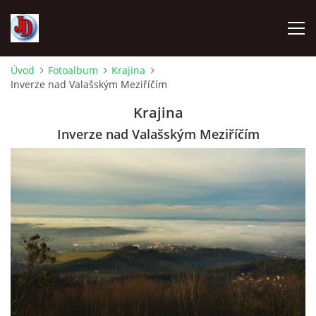
Úvod
Fotoalbum
Krajina
Inverze nad Valašským Meziříčím
ÚVOD
Krajina
TECHNIKA
Inverze nad Valašským Meziříčím
FOTOALBUM
Z CEST
NÁVŠTĚVNÍ KNIHA
OSTRAVICE SRAZY