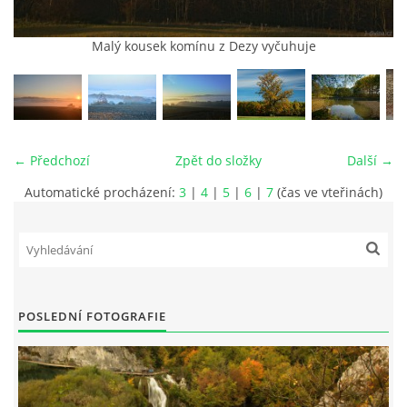
Malý kousek komínu z Dezy vyčuhuje
vm24@atlas.cz
© 2026 eStránky.cz
|
RSS
|
Tisk
|
Aktualizováno: 4. 11. 2025
|
Nahoru ↑
← Předchozí
Zpět do složky
Další →
Automatické procházení:
3
|
4
|
5
|
6
|
7
(čas ve vteřinách)
POSLEDNÍ FOTOGRAFIE