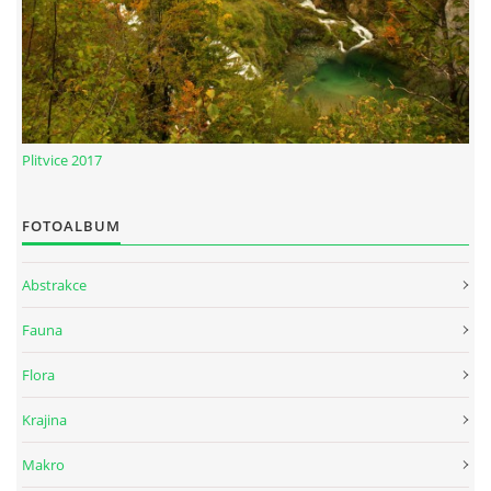
Plitvice 2017
FOTOALBUM
Abstrakce
Fauna
Flora
Krajina
Makro