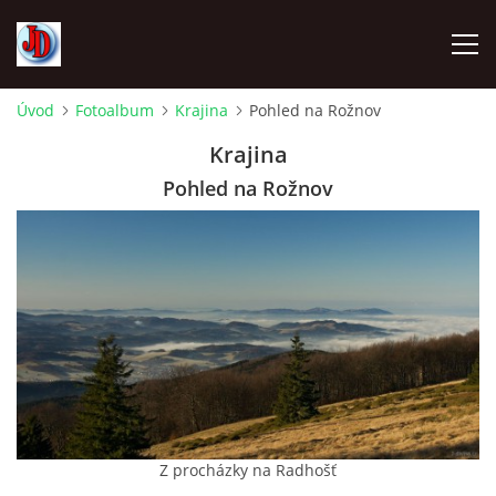
Úvod
Fotoalbum
Krajina
Pohled na Rožnov
ÚVOD
Krajina
Pohled na Rožnov
TECHNIKA
FOTOALBUM
Z CEST
NÁVŠTĚVNÍ KNIHA
Z procházky na Radhošť
OSTRAVICE SRAZY