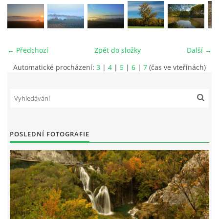
vm24@atlas.cz
← Předchozí
Zpět do složky
Další →
Automatické procházení:
3
|
4
|
5
|
6
|
7
(čas ve vteřinách)
© 2026 eStránky.cz
|
RSS
|
Tisk
|
Aktualizováno: 4. 11. 2025
|
Nahoru ↑
POSLEDNÍ FOTOGRAFIE