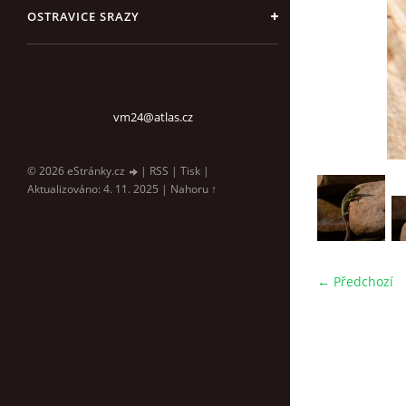
OSTRAVICE SRAZY
vm24@atlas.cz
© 2026 eStránky.cz
|
RSS
|
Tisk
|
Aktualizováno: 4. 11. 2025
|
Nahoru ↑
← Předchozí