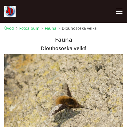
Úvod
Fotoalbum
Fauna
Dlouhososka velká
ÚVOD
Fauna
Dlouhososka velká
TECHNIKA
FOTOALBUM
Z CEST
NÁVŠTĚVNÍ KNIHA
OSTRAVICE SRAZY