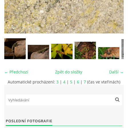
vm24@atlas.cz
© 2026 eStránky.cz
|
RSS
|
Tisk
|
Aktualizováno: 4. 11. 2025
|
Nahoru ↑
← Předchozí
Zpět do složky
Další →
Automatické procházení:
3
|
4
|
5
|
6
|
7
(čas ve vteřinách)
POSLEDNÍ FOTOGRAFIE