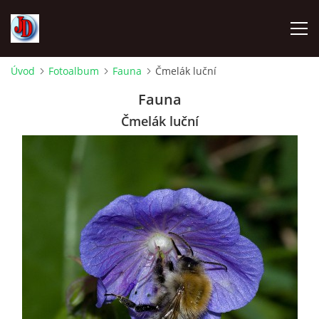
Úvod
Fotoalbum
Fauna
Čmelák luční
ÚVOD
Fauna
Čmelák luční
TECHNIKA
FOTOALBUM
Z CEST
NÁVŠTĚVNÍ KNIHA
OSTRAVICE SRAZY