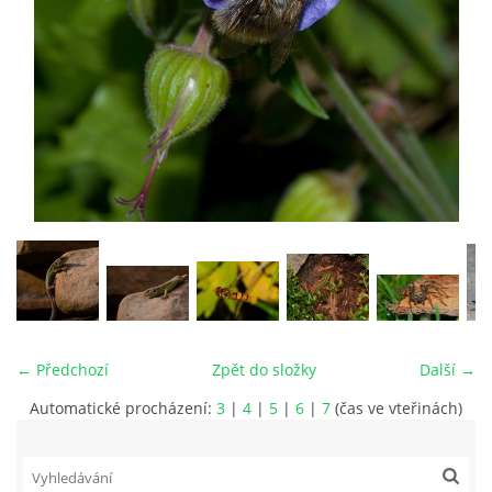
vm24@atlas.cz
© 2026 eStránky.cz
|
RSS
|
Tisk
|
Aktualizováno: 4. 11. 2025
|
Nahoru ↑
← Předchozí
Zpět do složky
Další →
Automatické procházení:
3
|
4
|
5
|
6
|
7
(čas ve vteřinách)