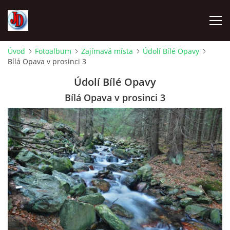
Úvod
Fotoalbum
Zajímavá místa
Údolí Bílé Opavy
Bílá Opava v prosinci 3
ÚVOD
Údolí Bílé Opavy
TECHNIKA
Bílá Opava v prosinci 3
FOTOALBUM
Z CEST
NÁVŠTĚVNÍ KNIHA
OSTRAVICE SRAZY