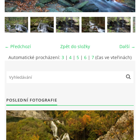
vm24@atlas.cz
← Předchozí
Zpět do složky
Další →
© 2026 eStránky.cz
|
RSS
|
Tisk
|
Aktualizováno: 4. 11. 2025
|
Nahoru ↑
Automatické procházení:
3
|
4
|
5
|
6
|
7
(čas ve vteřinách)
POSLEDNÍ FOTOGRAFIE