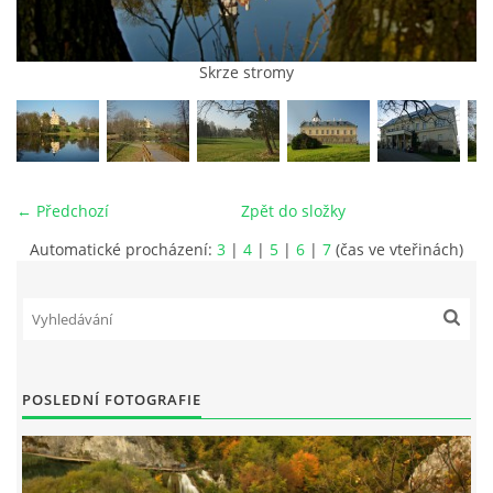
Skrze stromy
vm24@atlas.cz
© 2026 eStránky.cz
|
RSS
|
Tisk
|
Aktualizováno: 4. 11. 2025
|
Nahoru ↑
← Předchozí
Zpět do složky
Automatické procházení:
3
|
4
|
5
|
6
|
7
(čas ve vteřinách)
POSLEDNÍ FOTOGRAFIE