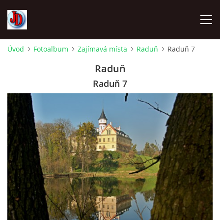
Úvod
Fotoalbum
Zajímavá místa
Raduň
Raduň 7
ÚVOD
Raduň
Raduň 7
TECHNIKA
FOTOALBUM
Z CEST
NÁVŠTĚVNÍ KNIHA
OSTRAVICE SRAZY