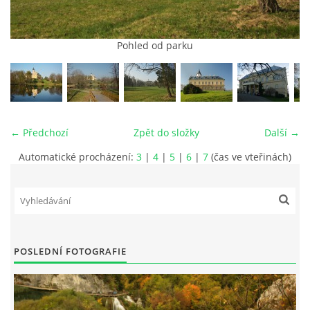
Pohled od parku
vm24@atlas.cz
© 2026 eStránky.cz
|
RSS
|
Tisk
|
Aktualizováno: 4. 11. 2025
|
Nahoru ↑
← Předchozí
Zpět do složky
Další →
Automatické procházení:
3
|
4
|
5
|
6
|
7
(čas ve vteřinách)
POSLEDNÍ FOTOGRAFIE