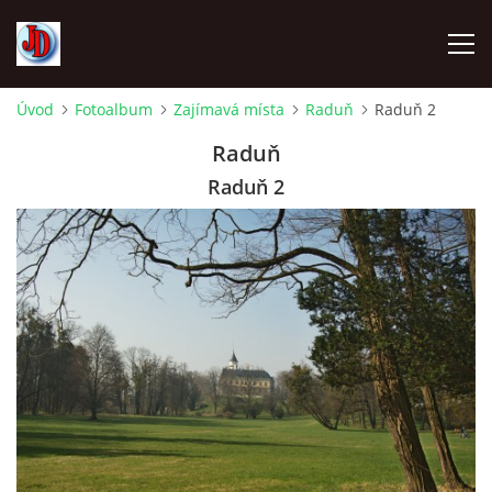
Úvod
Fotoalbum
Zajímavá místa
Raduň
Raduň 2
ÚVOD
Raduň
Raduň 2
TECHNIKA
FOTOALBUM
Z CEST
NÁVŠTĚVNÍ KNIHA
OSTRAVICE SRAZY