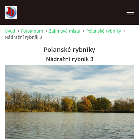
Úvod
Fotoalbum
Zajímavá místa
Polanské rybníky
Nádražní rybník 3
ÚVOD
Polanské rybníky
TECHNIKA
Nádražní rybník 3
FOTOALBUM
Z CEST
NÁVŠTĚVNÍ KNIHA
OSTRAVICE SRAZY