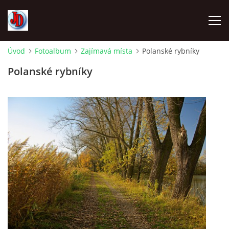
Úvod
Fotoalbum
Zajímavá místa
Polanské rybníky
ÚVOD
Polanské rybníky
TECHNIKA
FOTOALBUM
Z CEST
NÁVŠTĚVNÍ KNIHA
OSTRAVICE SRAZY