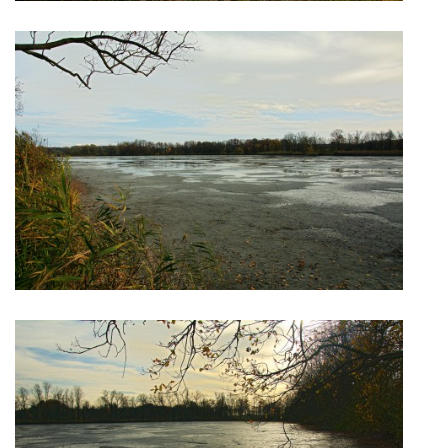
vm24@atlas.cz
© 2026 eStránky.cz
|
RSS
|
Tisk
|
Aktualizováno: 4. 11. 2025
|
Nahoru ↑