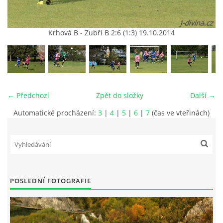
Krhová B - Zubří B 2:6 (1:3) 19.10.2014
vm24@atlas.cz
© 2026 eStránky.cz
|
RSS
|
Tisk
|
Aktualizováno: 4. 11. 2025
|
Nahoru ↑
← Předchozí
Zpět do složky
Další →
Automatické procházení:
3
|
4
|
5
|
6
|
7
(čas ve vteřinách)
POSLEDNÍ FOTOGRAFIE