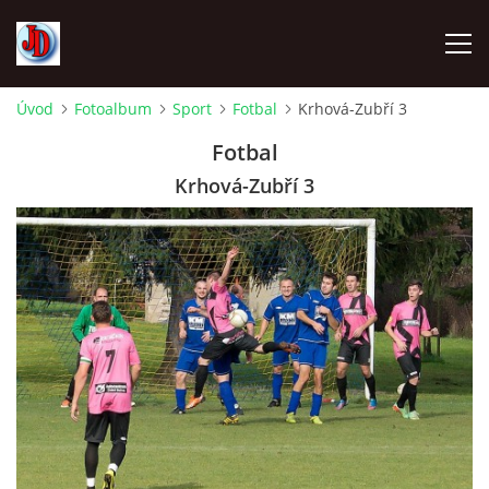
Úvod
Fotoalbum
Sport
Fotbal
Krhová-Zubří 3
ÚVOD
Fotbal
Krhová-Zubří 3
TECHNIKA
FOTOALBUM
Z CEST
NÁVŠTĚVNÍ KNIHA
OSTRAVICE SRAZY