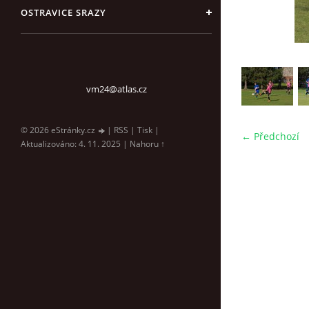
OSTRAVICE SRAZY
vm24@atlas.cz
© 2026 eStránky.cz
|
RSS
|
Tisk
|
← Předchozí
Aktualizováno: 4. 11. 2025
|
Nahoru ↑