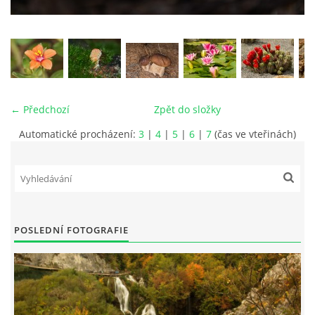
vm24@atlas.cz
© 2026 eStránky.cz
|
RSS
|
Tisk
|
Aktualizováno: 4. 11. 2025
|
Nahoru ↑
← Předchozí
Zpět do složky
Automatické procházení:
3
|
4
|
5
|
6
|
7
(čas ve vteřinách)
POSLEDNÍ FOTOGRAFIE