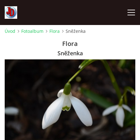
Úvod
Fotoalbum
Flora
Sněženka
ÚVOD
Flora
Sněženka
TECHNIKA
FOTOALBUM
Z CEST
NÁVŠTĚVNÍ KNIHA
OSTRAVICE SRAZY