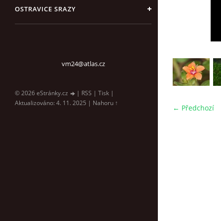
OSTRAVICE SRAZY
vm24@atlas.cz
© 2026 eStránky.cz
|
RSS
|
Tisk
|
Aktualizováno: 4. 11. 2025
|
Nahoru ↑
← Předchozí