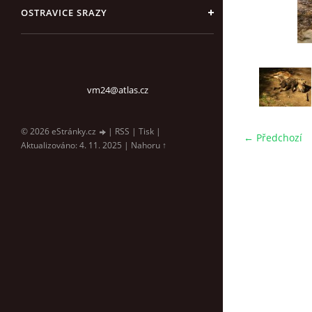
OSTRAVICE SRAZY
vm24@atlas.cz
© 2026 eStránky.cz
|
RSS
|
Tisk
|
← Předchozí
Aktualizováno: 4. 11. 2025
|
Nahoru ↑