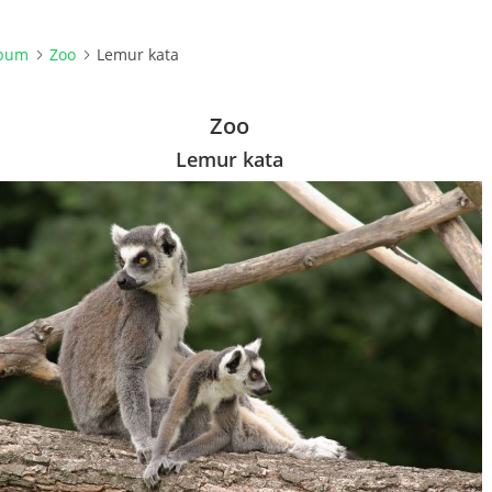
lbum
Zoo
Lemur kata
Zoo
Lemur kata