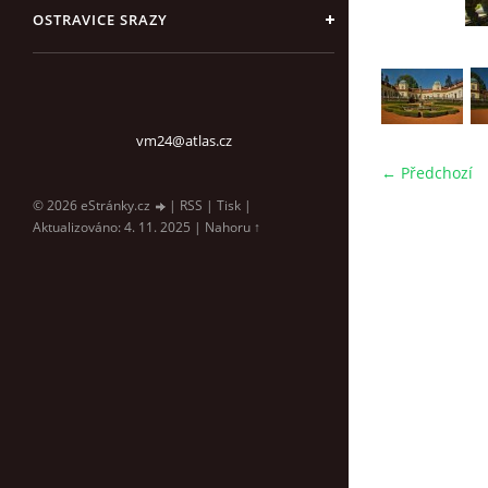
OSTRAVICE SRAZY
vm24@atlas.cz
← Předchozí
© 2026 eStránky.cz
|
RSS
|
Tisk
|
Aktualizováno: 4. 11. 2025
|
Nahoru ↑