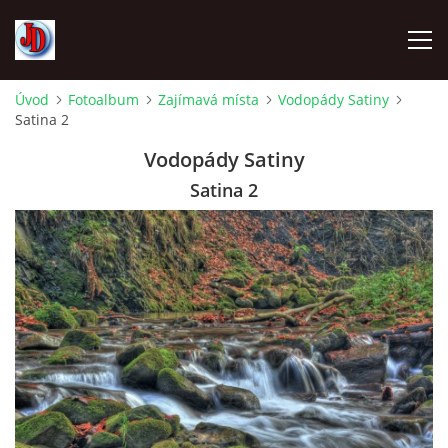
Úvod
Fotoalbum
Zajímavá místa
Vodopády Satiny
Satina 2
ÚVOD
Vodopády Satiny
TECHNIKA
Satina 2
FOTOALBUM
Z CEST
NÁVŠTĚVNÍ KNIHA
OSTRAVICE SRAZY