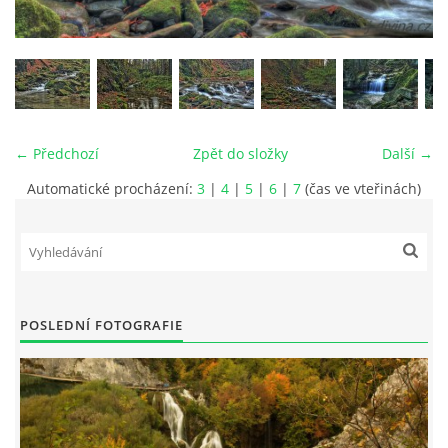
vm24@atlas.cz
© 2026 eStránky.cz
|
RSS
|
Tisk
|
Aktualizováno: 4. 11. 2025
|
Nahoru ↑
← Předchozí
Zpět do složky
Další →
Automatické procházení:
3
|
4
|
5
|
6
|
7
(čas ve vteřinách)
POSLEDNÍ FOTOGRAFIE