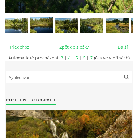
vm24@atlas.cz
© 2026 eStránky.cz
|
RSS
|
Tisk
|
Aktualizováno: 4. 11. 2025
|
Nahoru ↑
← Předchozí
Zpět do složky
Další →
Automatické procházení:
3
|
4
|
5
|
6
|
7
(čas ve vteřinách)
POSLEDNÍ FOTOGRAFIE