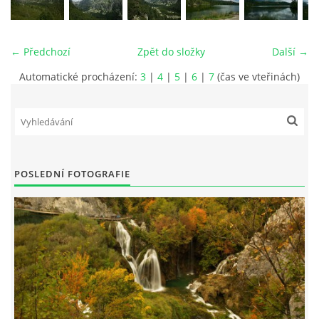
← Předchozí
Zpět do složky
Další →
vm24@atlas.cz
Automatické procházení:
3
|
4
|
5
|
6
|
7
(čas ve vteřinách)
© 2026 eStránky.cz
|
RSS
|
Tisk
|
Aktualizováno: 4. 11. 2025
|
Nahoru ↑
POSLEDNÍ FOTOGRAFIE