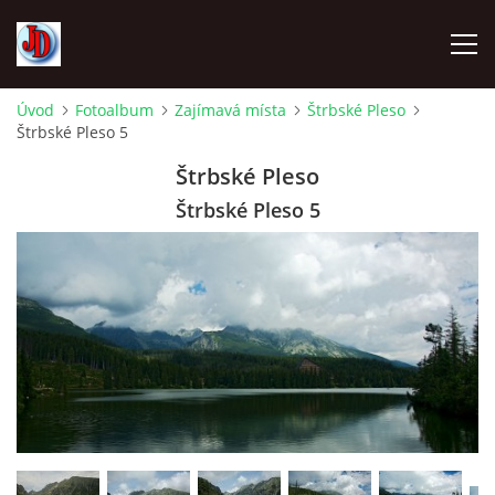
Úvod
Fotoalbum
Zajímavá místa
Štrbské Pleso
Štrbské Pleso 5
ÚVOD
Štrbské Pleso
TECHNIKA
Štrbské Pleso 5
FOTOALBUM
Z CEST
NÁVŠTĚVNÍ KNIHA
OSTRAVICE SRAZY