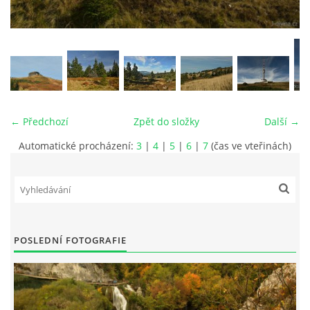
vm24@atlas.cz
© 2026 eStránky.cz
|
RSS
|
Tisk
|
Aktualizováno: 4. 11. 2025
|
Nahoru ↑
← Předchozí
Zpět do složky
Další →
Automatické procházení:
3
|
4
|
5
|
6
|
7
(čas ve vteřinách)
POSLEDNÍ FOTOGRAFIE