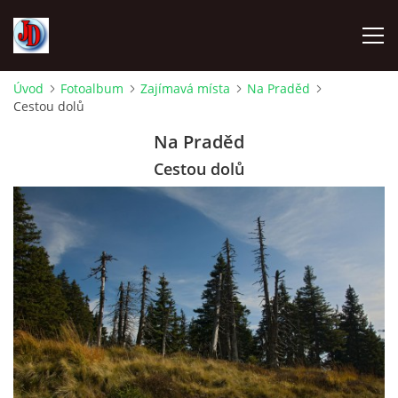
Úvod
Fotoalbum
Zajímavá místa
Na Praděd
Cestou dolů
ÚVOD
Na Praděd
TECHNIKA
Cestou dolů
FOTOALBUM
Z CEST
NÁVŠTĚVNÍ KNIHA
OSTRAVICE SRAZY