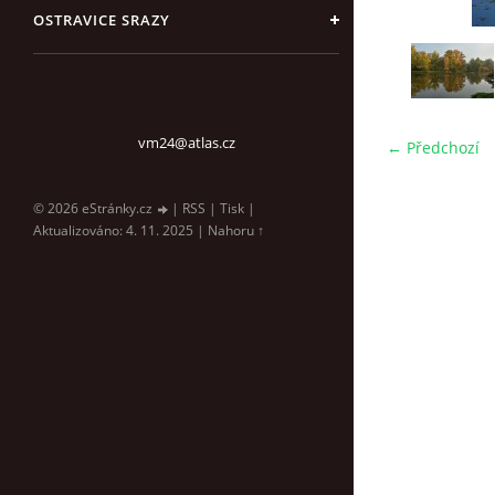
OSTRAVICE SRAZY
vm24@atlas.cz
← Předchozí
© 2026 eStránky.cz
|
RSS
|
Tisk
|
Aktualizováno: 4. 11. 2025
|
Nahoru ↑