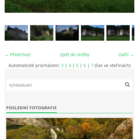
vm24@atlas.cz
© 2026 eStránky.cz
|
RSS
|
Tisk
|
Aktualizováno: 4. 11. 2025
|
Nahoru ↑
← Předchozí
Zpět do složky
Další →
Automatické procházení:
3
|
4
|
5
|
6
|
7
(čas ve vteřinách)
POSLEDNÍ FOTOGRAFIE