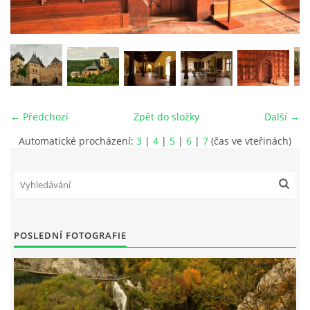
vm24@atlas.cz
© 2026 eStránky.cz
|
RSS
|
Tisk
|
Aktualizováno: 4. 11. 2025
|
Nahoru ↑
← Předchozí
Zpět do složky
Další →
Automatické procházení:
3
|
4
|
5
|
6
|
7
(čas ve vteřinách)
POSLEDNÍ FOTOGRAFIE