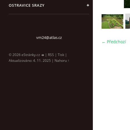
OSTRAVICE SRAZY
vm24@atlas.cz
← Předchozí
© 2026 eStránky.cz
|
RSS
|
Tisk
|
Aktualizováno: 4. 11. 2025
|
Nahoru ↑