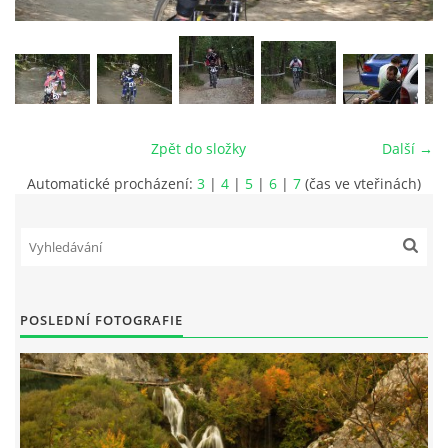
vm24@atlas.cz
Zpět do složky
Další →
© 2026 eStránky.cz
|
RSS
|
Tisk
|
Aktualizováno: 4. 11. 2025
|
Nahoru ↑
Automatické procházení:
3
|
4
|
5
|
6
|
7
(čas ve vteřinách)
POSLEDNÍ FOTOGRAFIE