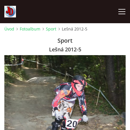
Úvod
Fotoalbum
Sport
Lešná 2012-5
ÚVOD
Sport
Lešná 2012-5
TECHNIKA
FOTOALBUM
Z CEST
NÁVŠTĚVNÍ KNIHA
OSTRAVICE SRAZY