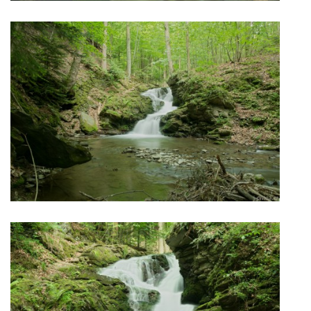
vm24@atlas.cz
© 2026 eStránky.cz
|
RSS
|
Tisk
|
Aktualizováno: 4. 11. 2025
|
Nahoru ↑