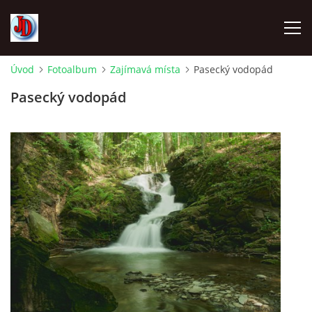
Úvod
Fotoalbum
Zajímavá místa
Pasecký vodopád
ÚVOD
Pasecký vodopád
TECHNIKA
FOTOALBUM
Z CEST
NÁVŠTĚVNÍ KNIHA
OSTRAVICE SRAZY