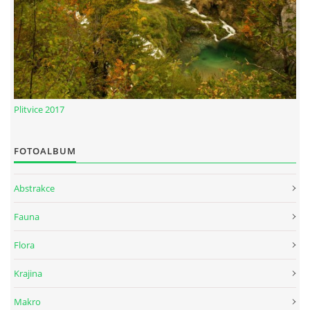
Plitvice 2017
FOTOALBUM
Abstrakce
Fauna
Flora
Krajina
Makro