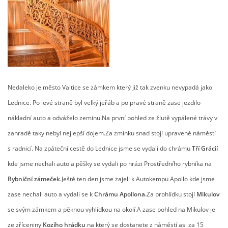
Nedaleko je město Valtice se zámkem který již tak zvenku nevypadá jako
Lednice. Po levé straně byl velký jeřáb a po pravé straně zase jezdilo
nákladní auto a odváželo zeminu.Na první pohled ze žlutě vypálené trávy v
zahradě taky nebyl nejlepší dojem.Za zmínku snad stojí upravené náměstí
s radnicí. Na zpáteční cestě do Lednice jsme se vydali do chrámu
Tří Grácií
kde jsme nechali auto a pěšky se vydali po hrázi Prostředního rybníka na
Rybniční zámeček
.Ještě ten den jsme zajeli k Autokempu Apollo kde jsme
zase nechali auto a vydali se k
Chrámu Apollona.
Za prohlídku stojí
Mikulov
se svým zámkem a pěknou vyhlídkou na okolí.A zase pohled na Mikulov je
ze zříceniny
Kozího hrádku
na který se dostanete z náměstí asi za 15