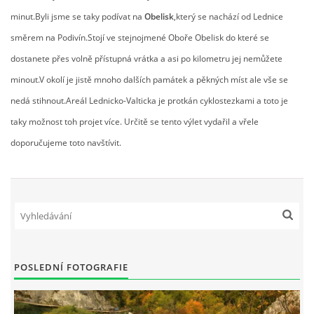
minut.Byli jsme se taky podívat na
Obelisk
,který se nachází od Lednice
směrem na Podivín.Stojí ve stejnojmené Oboře Obelisk do které se
dostanete přes volně přístupná vrátka a asi po kilometru jej nemůžete
minout.V okolí je jistě mnoho dalších památek a pěkných míst ale vše se
nedá stihnout.Areál Lednicko-Valticka je protkán cyklostezkami a toto je
taky možnost toh projet více. Určitě se tento výlet vydařil a vřele
doporučujeme toto navštívit.
POSLEDNÍ FOTOGRAFIE