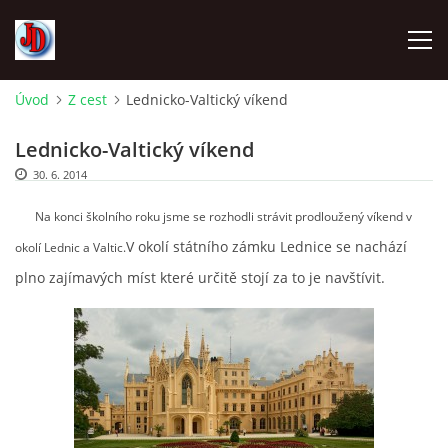
Úvod
Z cest
Lednicko-Valtický víkend
ÚVOD
Lednicko-Valtický víkend
30. 6. 2014
TECHNIKA
Na konci školního roku jsme se rozhodli strávit prodloužený víkend v
FOTOALBUM
V okolí státního zámku Lednice se nachází
okolí Lednic a Valtic.
plno zajímavých míst které určitě stojí za to je navštívit.
Z CEST
NÁVŠTĚVNÍ KNIHA
OSTRAVICE SRAZY