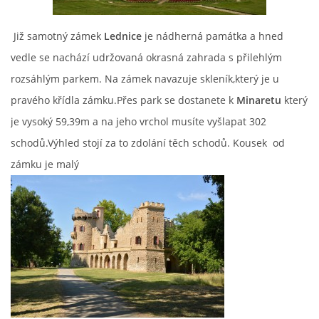
Již samotný zámek
Lednice
je nádherná památka a hned
vedle se nachází udržovaná okrasná zahrada s přilehlým
vm24@atlas.cz
rozsáhlým parkem. Na zámek navazuje skleník,který je u
pravého křídla zámku.Přes park se dostanete k
M
inaretu
který
© 2026 eStránky.cz
|
RSS
|
Tisk
|
Aktualizováno: 4. 11. 2025
|
Nahoru ↑
je vysoký 59,39m a na jeho vrchol musíte vyšlapat 302
schodů.Výhled stojí za to zdolání těch schodů. Kousek od
zámku je malý