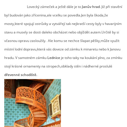
Lovecký zámeček a ještě dále je to
Janův hrad
.
Již při stavění
byl budován jako zřícenina,ale vcelku se povedla.Jen byla škoda,že
mosty,které spojují ostrůvky a vytvářejí tak nejkratší cesty byly v havarijním
stavu a musely se dosti daleko obcházet nebo objíždět autem.Určitě by si
včasnou opravu zasloužily. Ale komu se nechce šlapat pěšky,může využít
místní lodní dopravu,která vás doveze od zámku k minaretu nebo k Janovu
hradu. V samotném zámku
Lednice
je toho taky na koukání plno, za zmínku
stojí krásné ornamenty na stropech,obklady stěn i nádherné proslulé
dřevenné schodiště.